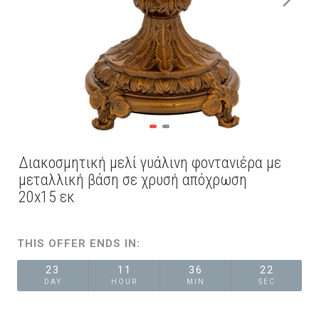
Διακοσμητική μελί γυάλινη φοντανιέρα με
μεταλλική βάση σε χρυσή απόχρωση
20x15 εκ
THIS OFFER ENDS IN:
23
11
36
22
DAY
HOUR
MIN
SEC