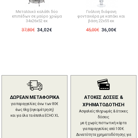
Μεταλλικό καλάθι δύο
Γυάλινη διάφανη
επιπέδων σε μαύρο χρώμα
φοντανιέρα με καπάκι και
34x26x52 εκ
βάση 22x55 εκ
37,80€
34,02€
45,00€
36,00€
ΔΩΡΕΑΝ ΜΕΤΑΦΟΡΙΚΑ
ΑΤΟΚΕΣ ΔΟΣΕΙΣ &
για παραγγελίες άνω των 80€
ΧΡΗΜΑΤΟΔΟΤΗΣΗ
έως 6kg (ογκομέτρηση)
Ασφαλείς πληρωμές & άτοκες
και για όλα τα έπιπλα ECHO XL
δόσεις
με ή χωρίς πιστωτική κάρτα
για παραγγελίες από 100€.
Δυνατότητα χρηματοδότησης για