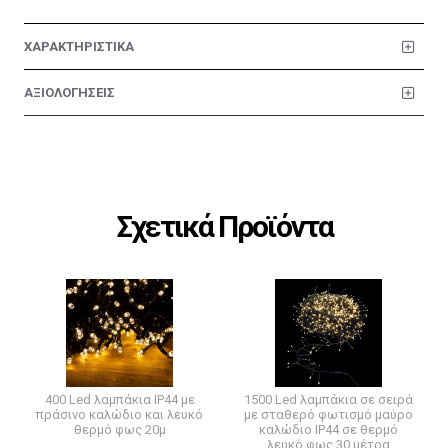
ΧΑΡΑΚΤΗΡΙΣΤΙΚΑ
ΑΞΙΟΛΟΓΗΣΕΙΣ
Σχετικά Προϊόντα
400 Led λαμπάκια IP44 με
1500 Led λαμπάκια σε σειρά
πράσινο καλώδιο και λευκό
με σταθερό φωτισμό μαύρο
θερμό φως 20μ
καλώδιο IP44 σε θερμό
λευκό φως 30 μέτρα