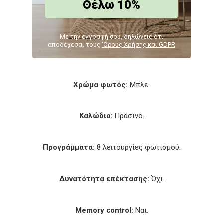
Θέλω 10%
Αριθμός LED:
100.
Με την εγγραφή σου, δηλώνεις ότι
αποδέχεσαι τους
‘Ορους Χρήσης και GDPR
Μήκος:
5 μ. + 1.5 μ. καλώδιο τροφοδοσίας.
Χρώμα φωτός:
Μπλε.
Καλώδιο:
Πράσινο.
Προγράμματα:
8 λειτουργίες φωτισμού.
Δυνατότητα επέκτασης:
Όχι.
Memory control:
Ναι.