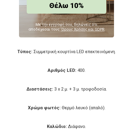
διακοσμητική εφαρμογή.
Θέλω 10%
Με την εγγραφή σου, δηλώνεις ότι
Χαρακτηριστικά
αποδέχεσαι τους
‘Ορους Χρήσης και GDPR
Τύπος:
Συμμετρική κουρτίνα LED επεκτεινόμενη.
Αριθμός LED:
400.
Διαστάσεις:
3 x 2 μ. + 3 μ. τροφοδοσία.
Χρώμα φωτός:
Θερμό λευκό (απαλό).
Καλώδιο:
Διάφανο.