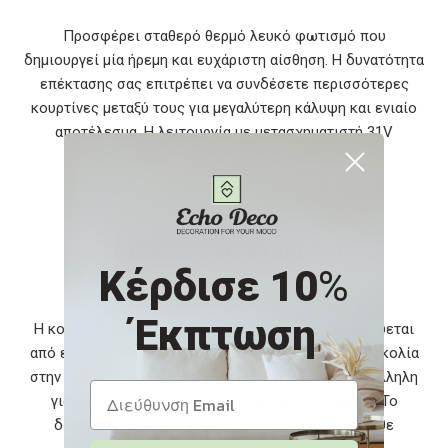
Προσφέρει σταθερό θερμό λευκό φωτισμό που
δημιουργεί μία ήρεμη και ευχάριστη αίσθηση. Η δυνατότητα
επέκτασης σας επιτρέπει να συνδέσετε περισσότερες
κουρτίνες μεταξύ τους για μεγαλύτερη κάλυψη και ενιαίο
αποτέλεσμα. Η λειτουργία με μετασχηματιστή 31V
εξασφαλίζει σταθερή και ασφαλή χρήση.
Τι πρέπει να γνωρίζω;
Κέρδισε 10
%
Έκπτωση
Η κουρτίνα έχει διαστάσεις 3 x 2 μέτρα και συνοδεύεται
από επιπλέον 3 μέτρα καλώδιο τροφοδοσίας για ευκολία
στην εγκατάσταση. Διαθέτει στεγανότητα IP44, κατάλληλη
για εξωτερική χρήση με προστασία από υγρασία. Το
διάφανο καλώδιο ενσωματώνεται εύκολα σε κάθε