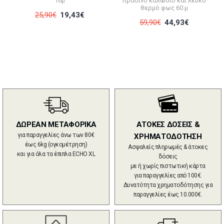
16μ
πράσινο καλώδιο και λευκό
θερμό φως 60 μ
25,90€
19,43€
59,90€
44,93€
ΔΩΡΕΑΝ ΜΕΤΑΦΟΡΙΚΑ
ΑΤΟΚΕΣ ΔΟΣΕΙΣ &
για παραγγελίες άνω των 80€
ΧΡΗΜΑΤΟΔΟΤΗΣΗ
έως 6kg (ογκομέτρηση)
Ασφαλείς πληρωμές & άτοκες
και για όλα τα έπιπλα ECHO XL
δόσεις
με ή χωρίς πιστωτική κάρτα
για παραγγελίες από 100€.
Δυνατότητα χρηματοδότησης για
παραγγελίες έως 10.000€.