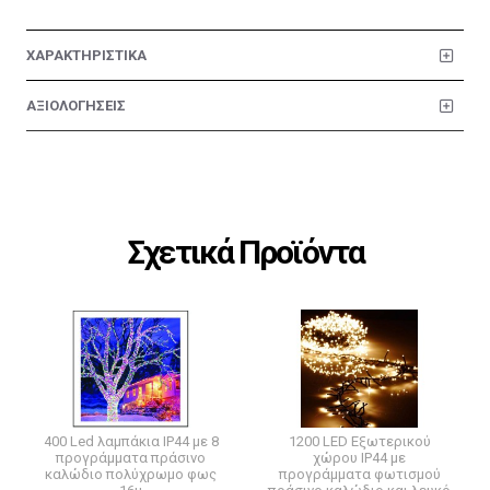
ΧΑΡΑΚΤΗΡΙΣΤΙΚΑ
ΑΞΙΟΛΟΓΗΣΕΙΣ
Σχετικά Προϊόντα
400 Led λαμπάκια IP44 με 8
1200 LED Εξωτερικού
προγράμματα πράσινο
χώρου IP44 με
καλώδιο πολύχρωμο φως
προγράμματα φωτισμού