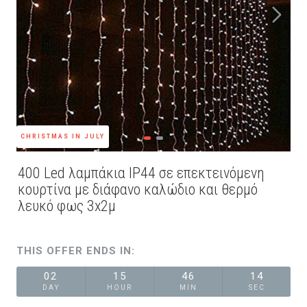
CHRISTMAS IN JULY
400 Led λαμπάκια IP44 σε επεκτεινόμενη
κουρτίνα με διάφανο καλώδιο και θερμό
λευκό φως 3x2μ
THIS OFFER ENDS IN:
02
15
46
13
DAY
HOUR
MIN
SEC